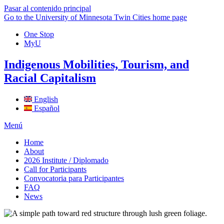
Pasar al contenido principal
Go to the University of Minnesota Twin Cities home page
One Stop
MyU
Indigenous Mobilities, Tourism, and
Racial Capitalism
English
Español
Menú
Home
About
2026 Institute / Diplomado
Call for Participants
Convocatoria para Participantes
FAQ
News