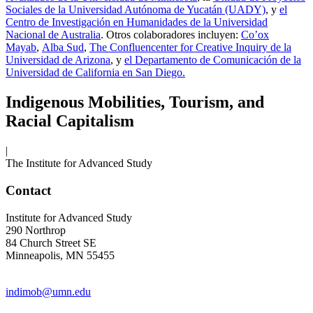
Sociales de la Universidad Autónoma de Yucatán (UADY)
, y
el
Centro de Investigación en Humanidades de la Universidad
Nacional de Australia
. Otros colaboradores incluyen:
Co’ox
Mayab
,
Alba Sud
,
The Confluencenter for Creative Inquiry de la
Universidad de Arizona
, y
el Departamento de Comunicación de la
Universidad de California en San Diego.
Indigenous Mobilities, Tourism, and
Racial Capitalism
|
The Institute for Advanced Study
Contact
Institute for Advanced Study
290 Northrop
84 Church Street SE
Minneapolis, MN 55455
indimob@umn.edu